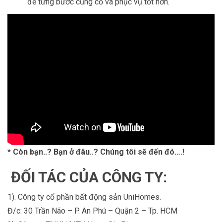
để từng bước củng cố và phục vụ tốt hơn.
* Còn bạn..? Bạn ở đâu..? Chúng tôi sẽ đến đó….!
ĐỐI TÁC CỦA CÔNG TY:
1). Công ty cổ phần bất động sản UniHomes.
Đ/c: 30 Trần Não – P. An Phú – Quận 2 – Tp. HCM