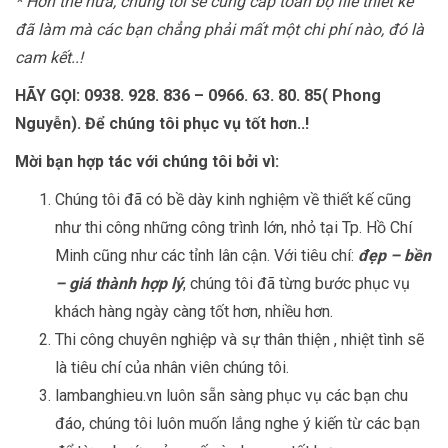
* Hơn thế nữa, chúng tôi sẽ cung cấp toàn bộ file thiết kế
đã làm mà các bạn chẳng phải mất một chi phí nào, đó là
cam kết..!
HÃY GỌI: 0938. 928. 836 – 0966. 63. 80. 85( Phong
Nguyễn). Để chúng tôi phục vụ tốt hơn..!
Mời bạn hợp tác với chúng tôi bởi vì:
Chúng tôi đã có bề dày kinh nghiệm về thiết kế cũng
như thi công những công trình lớn, nhỏ tại Tp. Hồ Chí
Minh cũng như các tỉnh lân cận. Với tiêu chí:
đẹp – bền
– giá
thành hợp lý
, chúng tôi đã từng bước phục vụ
khách hàng ngày càng tốt hơn, nhiều hơn.
Thi công chuyên nghiệp và sự thân thiện , nhiệt tình sẽ
là tiêu chí của nhân viên chúng tôi.
lambanghieu.vn luôn sẵn sàng phục vụ các bạn chu
đáo, chúng tôi luôn muốn lắng nghe ý kiến từ các bạn