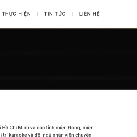
 THỰC HIỆN
TIN TỨC
LIÊN HỆ
ố Hồ Chí Minh và các tỉnh miền Đông, miền
ải trí karaoke và đội ngủ nhân viên chuyên