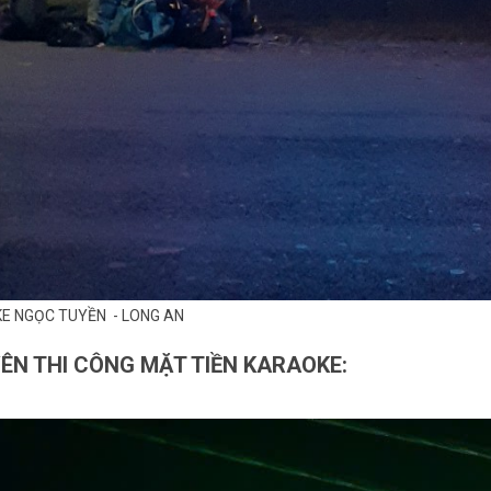
E NGỌC TUYỀN - LONG AN
ÊN THI CÔNG MẶT TIỀN KARAOKE: