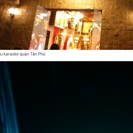
ệu karaoke quận Tân Phú